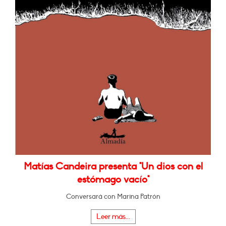
Matías Candeira presenta "Un dios con el
estómago vacío"
Conversará con Marina Patrón
Leer más...