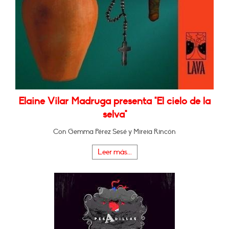
Elaine Vilar Madruga presenta "El cielo de la
selva"
Con Gemma Pérez Sesé y Mireia Rincón
Leer más...