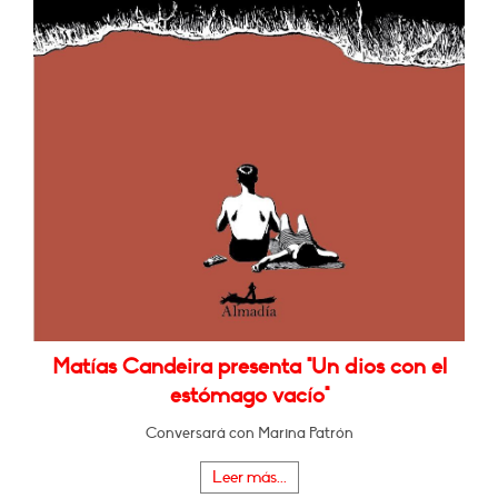
Matías Candeira presenta "Un dios con el
estómago vacío"
Conversará con Marina Patrón
Leer más...