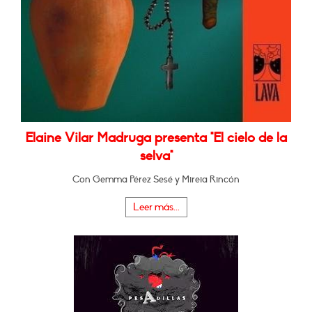
Elaine Vilar Madruga presenta "El cielo de la
selva"
Con Gemma Pérez Sesé y Mireia Rincón
Leer más...