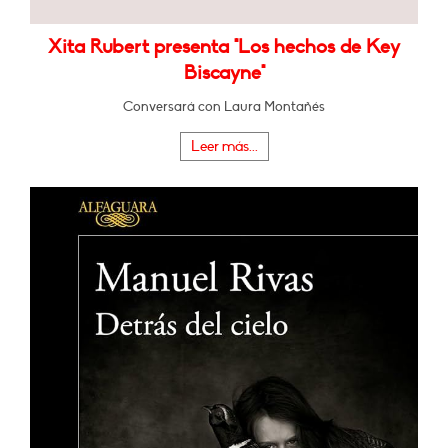
Xita Rubert presenta "Los hechos de Key
Biscayne"
Conversará con Laura Montañés
Leer más...