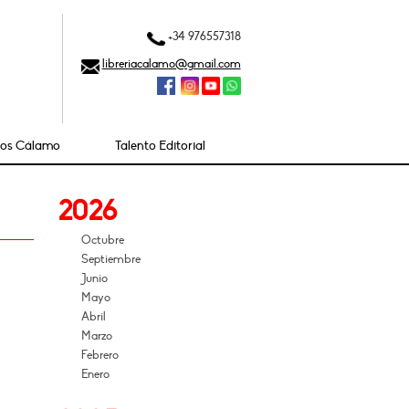
+34 976557318
libreriacalamo@gmail.com
ios Cálamo
Talento Editorial
2026
Octubre
Septiembre
Junio
Mayo
Abril
Marzo
Febrero
Enero