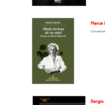
Mercè I
Conversar
Sergio 