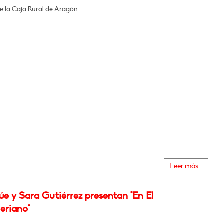
de la Caja Rural de Aragón
Leer más...
e y Sara Gutiérrez presentan "En El
eriano"