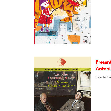
Presen
Antoni
Con Isabel