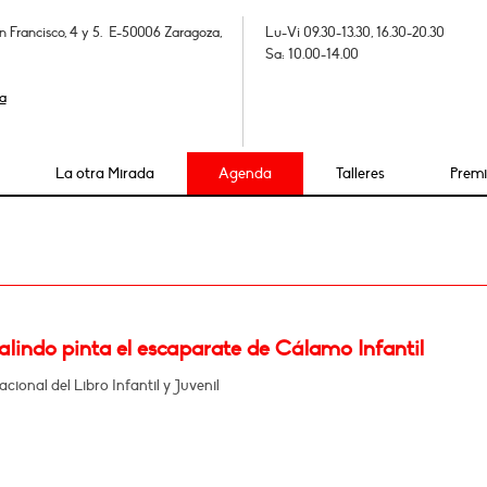
n Francisco, 4 y 5. E-50006 Zaragoza,
Lu-Vi 09.30-13.30, 16.30-20.30
Sa: 10.00-14.00
a
La otra Mirada
Agenda
Talleres
Prem
lindo pinta el escaparate de Cálamo Infantil
acional del Libro Infantil y Juvenil