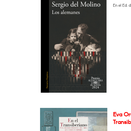
En el Ed. 
Eva Orú
Transib