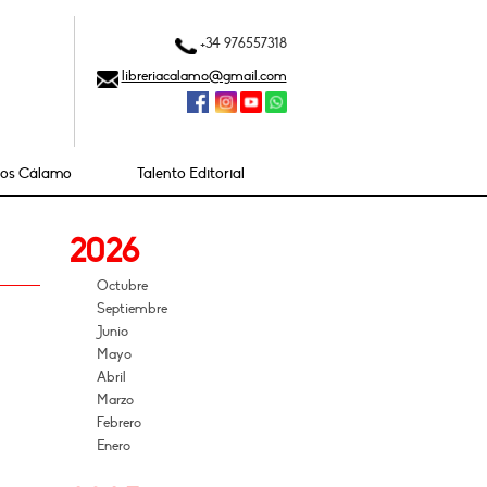
+34 976557318
libreriacalamo@gmail.com
ios Cálamo
Talento Editorial
2026
Octubre
Septiembre
Junio
Mayo
Abril
Marzo
Febrero
Enero