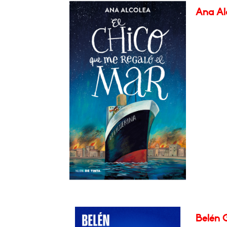
Ana Alc
Belén G