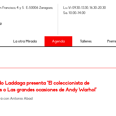
n Francisco, 4 y 5. E-50006 Zaragoza,
Lu-Vi 09.30-13.30, 16.30-20.30
Sa: 10.00-14.00
a
La otra Mirada
Agenda
Talleres
Prem
o Laddaga presenta "El coleccionista de
s o Las grandes ocasiones de Andy Warhol"
rá con Antonio Abad