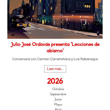
Julio José Ordovás presenta "Lecciones de
abismo"
Conversará con Carmen Carramiñana y Luis Rabanaque
Leer más...
2026
Octubre
Septiembre
Junio
Mayo
Abril