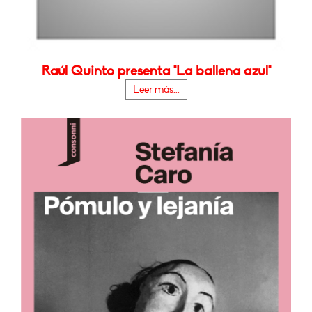
Raúl Quinto presenta "La ballena azul"
Leer más...