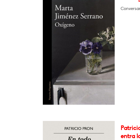
Conversa
Patrici
entra l