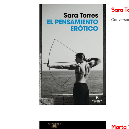
Sara To
Conversar
Marta 