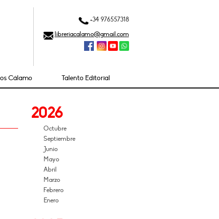
+34 976557318
libreriacalamo@gmail.com
ios Cálamo
Talento Editorial
2026
Octubre
Septiembre
Junio
Mayo
Abril
Marzo
Febrero
Enero