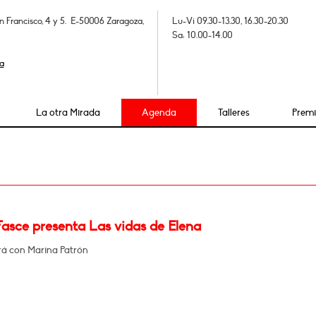
n Francisco, 4 y 5. E-50006 Zaragoza,
Lu-Vi 09.30-13.30, 16.30-20.30
Sa: 10.00-14.00
a
La otra Mirada
Agenda
Talleres
Prem
Fasce presenta Las vidas de Elena
á con Marina Patrón