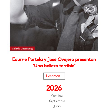
Edurne Portela y José Ovejero presentan
"Una belleza terrible"
Leer más...
2026
Octubre
Septiembre
Junio