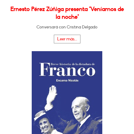
Ernesto Pérez Zúñiga presenta "Veníamos de
la noche"
Conversará con Cristina Delgado
Leer más...