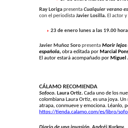
Ray Loriga
presenta
Cualquier verano es 
con el periodista
Javier Losilla.
El actor y
23 de enero lunes a las 19.00 h
Javier Muñoz Soro
presenta
Morir lejos
española
,
obra editada por
Marcial Pons
El autor estará acompañado por
Miguel 
CÁLAMO RECOMIENDA
Sofoco.
Laura Ortiz.
Cada uno de los nuev
colombiana Laura Ortiz, es una joya. Un 
atrapa, conmueve y emociona. Léanlo, po
https://tienda.calamo.com/es/
libro/so
Diario de una invasión.
Andréi Kurkov.