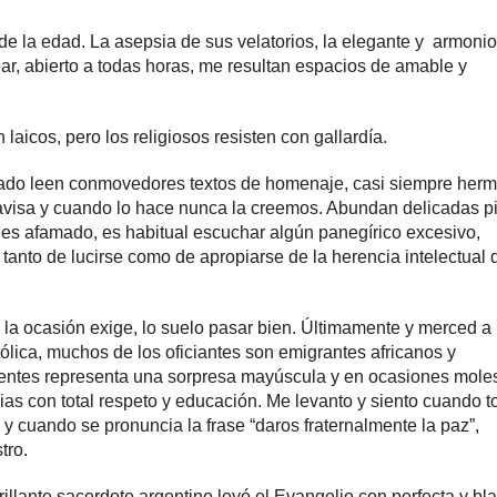
 de la edad. La asepsia de sus velatorios, la elegante y armoni
 bar, abierto a todas horas, me resultan espacios de amable y
 laicos, pero los religiosos resisten con gallardía.
inado leen conmovedores textos de homenaje, casi siempre her
o avisa y cuando lo hace nunca la creemos. Abundan delicadas p
 es afamado, es habitual escuchar algún panegírico excesivo,
tanto de lucirse como de apropiarse de la herencia intelectual 
e la ocasión exige, lo suelo pasar bien. Últimamente y merced a 
tólica, muchos de los oficiantes son emigrantes africanos y
tentes representa una sorpresa mayúscula y en ocasiones moles
ias con total respeto y educación. Me levanto y siento cuando t
y cuando se pronuncia la frase “daros fraternalmente la paz”,
tro.
rillante sacerdote argentino leyó el Evangelio con perfecta y bl