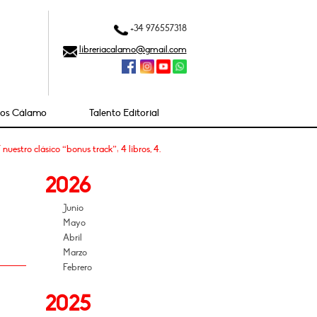
+34 976557318
libreriacalamo@gmail.com
ios Cálamo
Talento Editorial
uestro clásico “bonus track”: 4 libros, 4.
2026
Junio
Mayo
Abril
Marzo
Febrero
2025