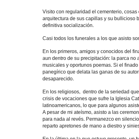
Visito con regularidad el cementerio, cosas
arquitectura de sus capillas y su bullicioso
definitiva socialización.
Casi todos los funerales a los que asisto son
En los primeros, amigos y conocidos del f
aun dentro de su precipitación: la parca n
musicales y oportunos poemas. Si el finado
panegírico que delata las ganas de su autor 
desaparecido.
En los religiosos, dentro de la seriedad qu
crisis de vocaciones que sufre la Iglesia Ca
latinoamericanos, lo que para algunos asis
A pesar de mi ateísmo, asisto a las ceremon
para nada al revés. Permanezco en silencio 
reparto apretones de mano a diestro y sinies
En la última en la que estuve presente, un b