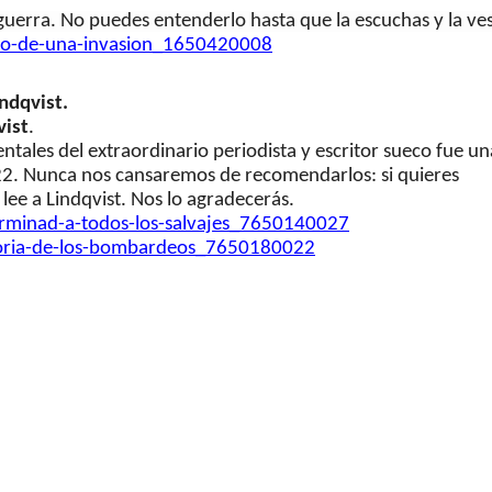
guerra. No puedes entenderlo hasta que la escuchas y la ve
rio-de-una-invasion_
1650420008
indqvist.
vist
.
tales del extraordinario periodista y escritor sueco fue un
2022. Nunca nos cansaremos de recomendarlos: si quieres
, lee a Lindqvist. Nos lo agradecerás.
erminad-a-todos-los-
salvajes_7650140027
oria-de-los-
bombardeos_7650180022