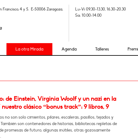
n Francisco, 4 y 5. E-50006 Zaragoza,
Lu-Vi 09.30-13.30, 16.30-20.30
Sa: 10.00-14.00
a
La otra Mirada
Agenda
Talleres
Prem
 de Einstein, Virginia Woolf y un nazi en la
 nuestro clásico “bonus track”: 9 libros, 9
os no son solo cimientos, pilares, escaleras, pasillos, tejados y
 También son contenedores de historias, bibliotecas repletas de
de promesas de futuro, algunas inútiles, otras gozosamente
.