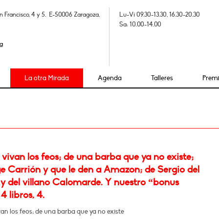
n Francisco, 4 y 5. E-50006 Zaragoza,
Lu-Vi 09.30-13.30, 16.30-20.30
Sa: 10.00-14.00
a
La otra Mirada
Agenda
Talleres
Prem
vivan los feos; de una barba que ya no existe;
e Carrión y que le den a Amazon; de Sergio del
 y del villano Calomarde. Y nuestro “bonus
4 libros, 4.
an los feos; de una barba que ya no existe