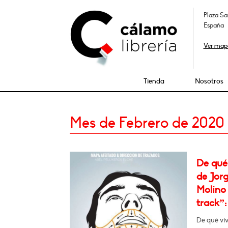
Plaza Sa
España
Ver map
Tienda
Nosotros
Mes de Febrero de 2020
De qué 
de Jorg
Molino
track”: 
De qué viv