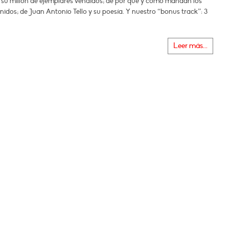
y su millón de ejemplares vendidos; de por qué y cómo mandan los
idos; de Juan Antonio Tello y su poesía. Y nuestro “bonus track”: 3
Leer más...