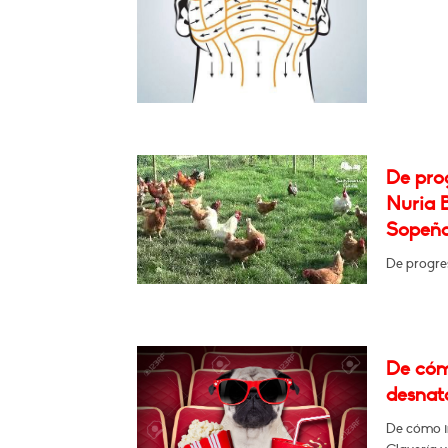
De prog
Nuria B
Sopeña
De progres
De cóm
desnat
De cómo i