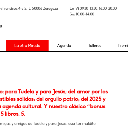
n Francisco, 4 y 5. E-50006 Zaragoza,
Lu-Vi 09.30-13.30, 16.30-20.30
Sa: 10.00-14.00
a
La otra Mirada
Agenda
Talleres
Prem
 para Tudela y para Jesús; del amor por los
ibles sólidos; del orgullo patrio; del 2025 y
 agenda cultural. Y nuestro clásico “bonus
5 libros, 5.
migas y amigos de Tudela y para Jesús, escritor maldito.