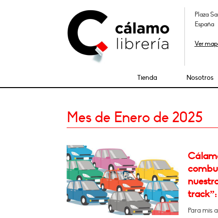
Plaza Sa
España
Ver map
Tienda
Nosotros
Mes de Enero de 2025
Cálamo:
combust
nuestra
track”: 
Para mis a