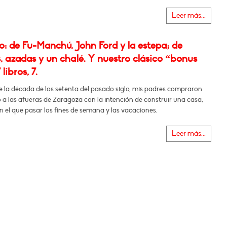
Leer más...
: de Fu-Manchú, John Ford y la estepa; de
, azadas y un chalé. Y nuestro clásico “bonus
 libros, 7.
e la década de los setenta del pasado siglo, mis padres compraron
 a las afueras de Zaragoza con la intención de construir una casa,
n el que pasar los fines de semana y las vacaciones.
Leer más...