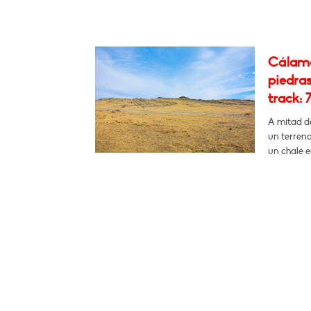
Cálamo
piedras
track: 7
A mitad d
un terreno
un chalé e