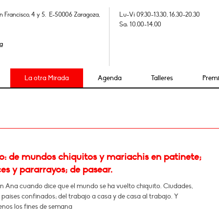
n Francisco, 4 y 5. E-50006 Zaragoza,
Lu-Vi 09.30-13.30, 16.30-20.30
Sa: 10.00-14.00
a
La otra Mirada
Agenda
Talleres
Prem
: de mundos chiquitos y mariachis en patinete;
es y pararrayos; de pasear.
ón Ana cuando dice que el mundo se ha vuelto chiquito. Ciudades,
 países confinados; del trabajo a casa y de casa al trabajo. Y
enos los fines de semana