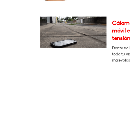
Cálamo
móvil e
tensión
Dante no l
toda tu v
malévolas