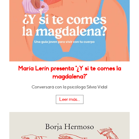
María Lerín presenta "¿Y si te comes la
magdalena?"
Conversará con la psicóloga Silvia Vidal
Leer más...