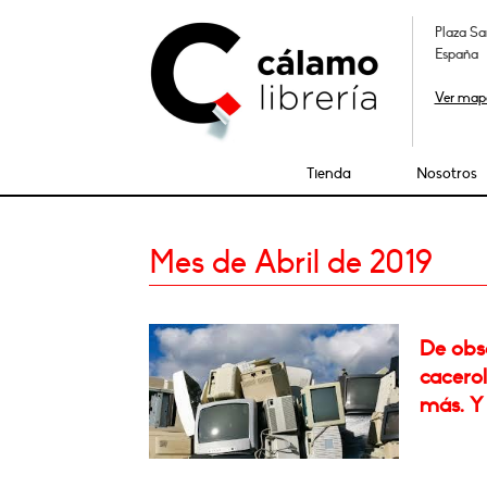
Plaza Sa
España
Ver map
Tienda
Nosotros
Mes de Abril de 2019
De obs
cacero
más. Y 