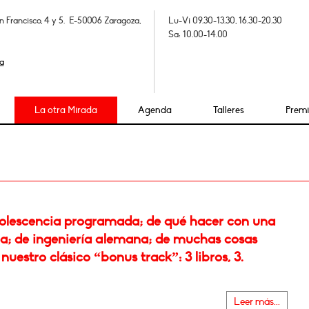
n Francisco, 4 y 5. E-50006 Zaragoza,
Lu-Vi 09.30-13.30, 16.30-20.30
Sa: 10.00-14.00
a
La otra Mirada
Agenda
Talleres
Prem
olescencia programada; de qué hacer con una
la; de ingeniería alemana; de muchas cosas
nuestro clásico “bonus track”: 3 libros, 3.
Leer más...