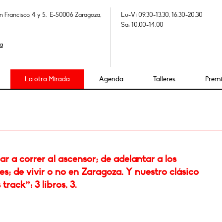
n Francisco, 4 y 5. E-50006 Zaragoza,
Lu-Vi 09.30-13.30, 16.30-20.30
Sa: 10.00-14.00
a
La otra Mirada
Agenda
Talleres
Prem
r a correr al ascensor; de adelantar a los
s; de vivir o no en Zaragoza. Y nuestro clásico
track”: 3 libros, 3.