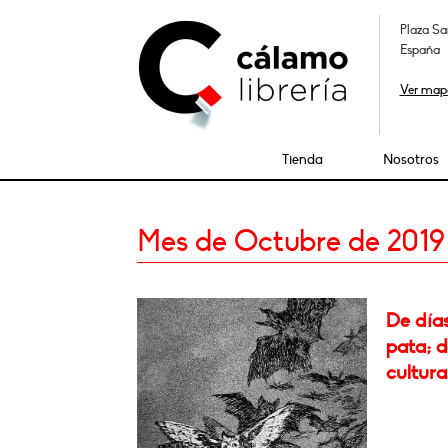
Plaza Sa
España
Ver map
Tienda
Nosotros
Mes de Octubre de 2019
De días
pata; d
cultura