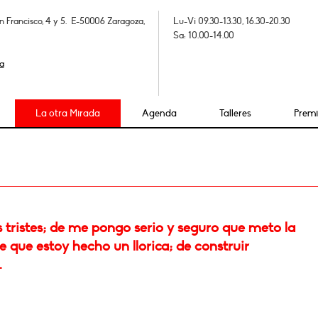
n Francisco, 4 y 5. E-50006 Zaragoza,
Lu-Vi 09.30-13.30, 16.30-20.30
Sa: 10.00-14.00
a
La otra Mirada
Agenda
Talleres
Prem
 tristes; de me pongo serio y seguro que meto la
e que estoy hecho un llorica; de construir
.