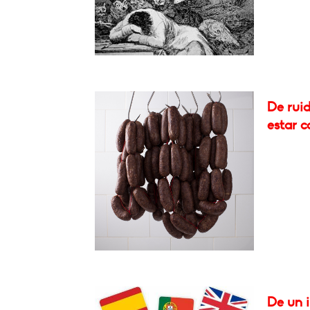
De ruid
estar c
De un i