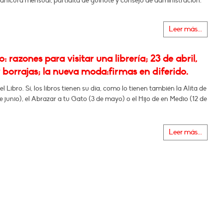
anicura mensual, partidita de guiñote y consejo de administración.
Leer más...
 razones para visitar una librería; 23 de abril,
y borrajas; la nueva moda:firmas en diferido.
el Libro. Sí, los libros tienen su día, como lo tienen también la Alita de
de junio), el Abrazar a tu Gato (3 de mayo) o el Hijo de en Medio (12 de
Leer más...