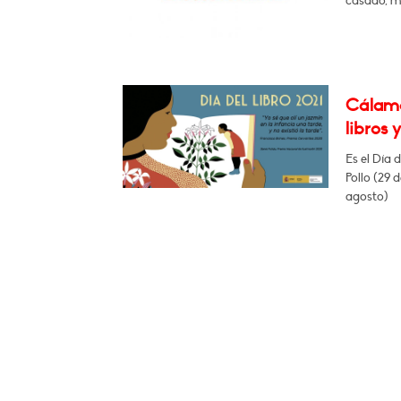
casado, m
Cálamo:
libros 
Es el Día d
Pollo (29 
agosto)