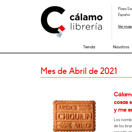
Plaza Sa
España
Ver map
Tienda
Nosotros
Mes de Abril de 2021
Cálamo:
cosas 
y me e
Los nombre
de los bra