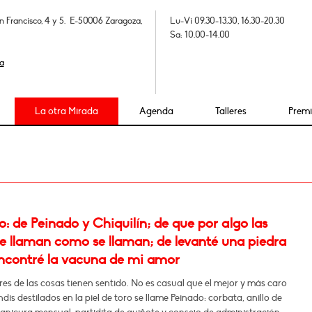
n Francisco, 4 y 5. E-50006 Zaragoza,
Lu-Vi 09.30-13.30, 16.30-20.30
Sa: 10.00-14.00
a
La otra Mirada
Agenda
Talleres
Prem
 de Peinado y Chiquilín; de que por algo las
se llaman como se llaman; de levanté una piedra
ncontré la vacuna de mi amor
s de las cosas tienen sentido. No es casual que el mejor y más caro
ndis destilados en la piel de toro se llame Peinado: corbata, anillo de