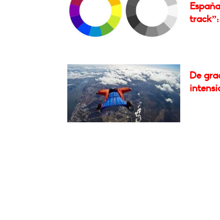
España;
track”: 
De grac
intensi