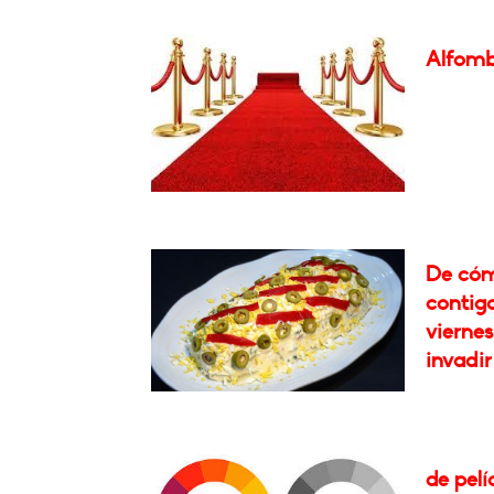
Alfomb
De cóm
contigo
viernes
invadir
de pelí