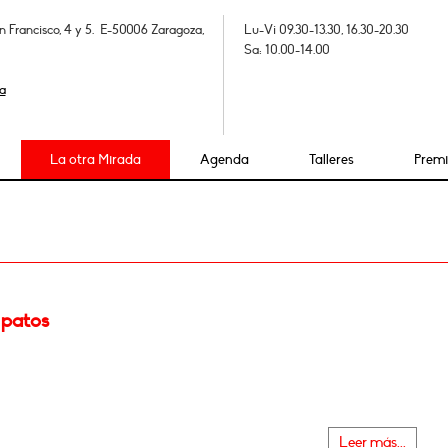
n Francisco, 4 y 5. E-50006 Zaragoza,
Lu-Vi 09.30-13.30, 16.30-20.30
Sa: 10.00-14.00
a
La otra Mirada
Agenda
Talleres
Prem
 patos
Leer más...