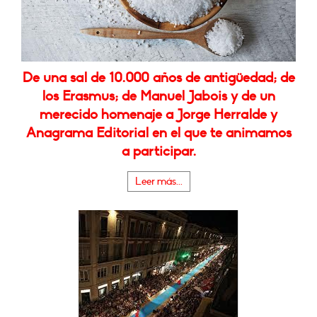
De una sal de 10.000 años de antigüedad; de
los Erasmus; de Manuel Jabois y de un
merecido homenaje a Jorge Herralde y
Anagrama Editorial en el que te animamos
a participar.
Leer más...