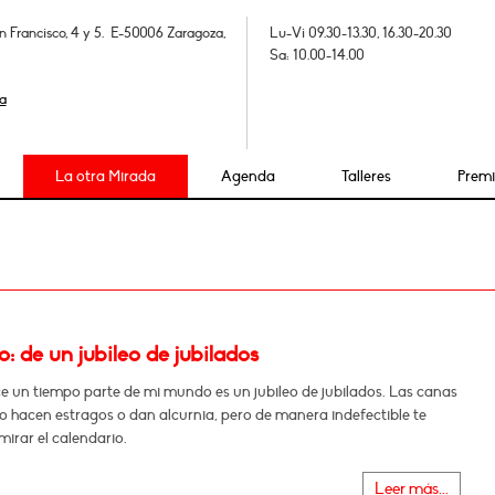
n Francisco, 4 y 5. E-50006 Zaragoza,
Lu-Vi 09.30-13.30, 16.30-20.30
Sa: 10.00-14.00
a
La otra Mirada
Agenda
Talleres
Prem
 de un jubileo de jubilados
e un tiempo parte de mi mundo es un jubileo de jubilados. Las canas
o hacen estragos o dan alcurnia, pero de manera indefectible te
mirar el calendario.
Leer más...