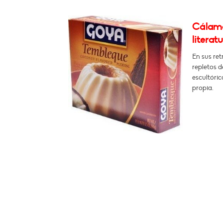
Cálamo
literat
En sus ret
repletos d
escultóric
propia.