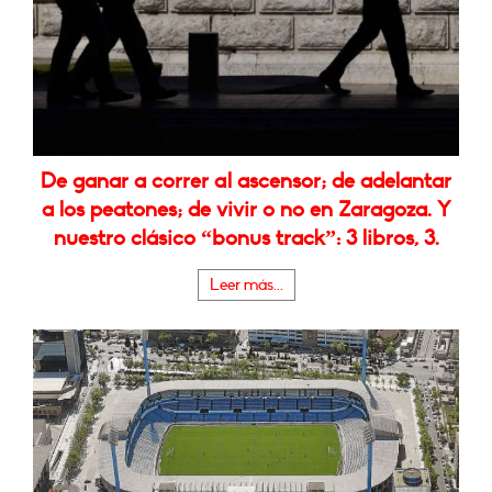
De ganar a correr al ascensor; de adelantar
a los peatones; de vivir o no en Zaragoza. Y
nuestro clásico “bonus track”: 3 libros, 3.
Leer más...