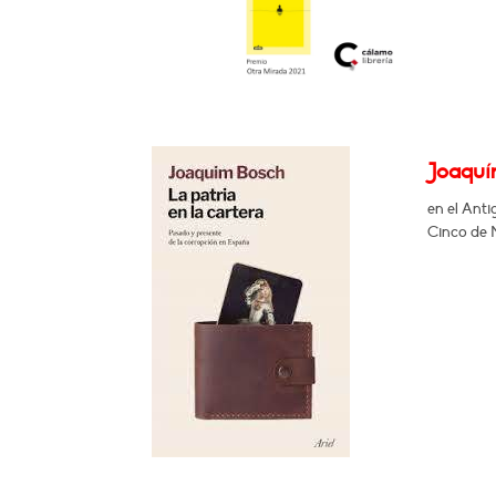
Joaquín
en el Ant
Cinco de M