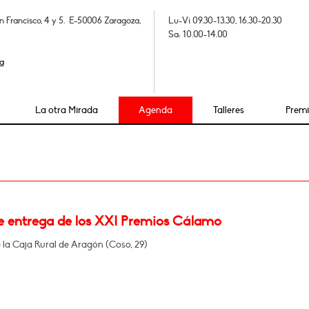
n Francisco, 4 y 5. E-50006 Zaragoza,
Lu-Vi 09.30-13.30, 16.30-20.30
Sa: 10.00-14.00
a
La otra Mirada
Agenda
Talleres
Prem
e entrega de los XXI Premios Cálamo
e la Caja Rural de Aragón (Coso, 29)