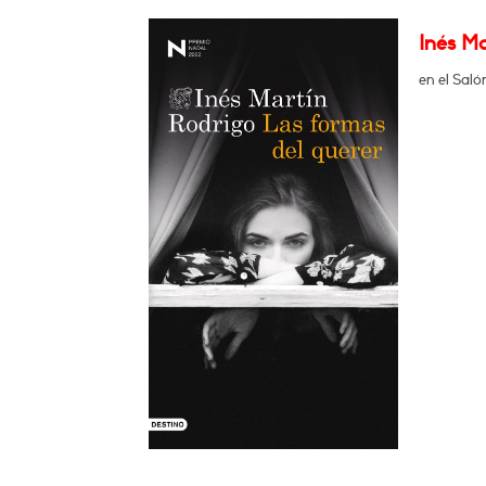
Inés M
en el Saló