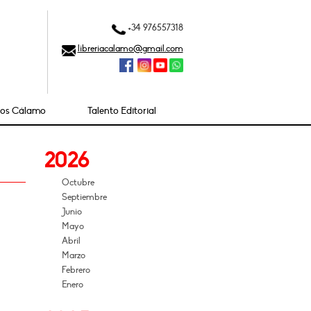
+34 976557318
libreriacalamo@gmail.com
ios Cálamo
Talento Editorial
2026
Octubre
Septiembre
Junio
Mayo
Abril
Marzo
Febrero
Enero