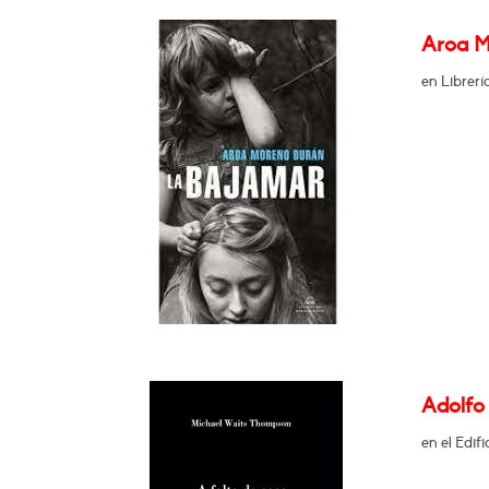
Aroa M
en Librer
Adolfo 
en el Edif