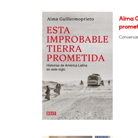
Alma G
promet
Conversar