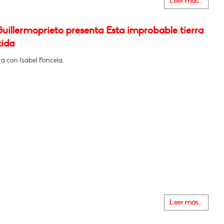
Leer más...
uillermoprieto presenta Esta improbable tierra
ida
á con Isabel Poncela.
Leer más...