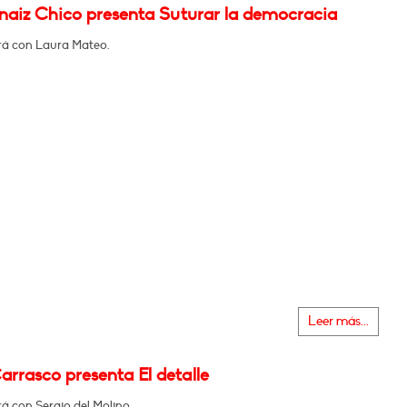
rnaiz Chico presenta Suturar la democracia
á con Laura Mateo.
Leer más...
arrasco presenta El detalle
á con Sergio del Molino.