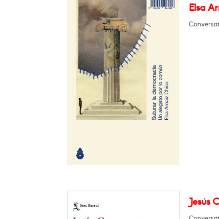
Elsa A
Conversar
Jesús C
Conversar