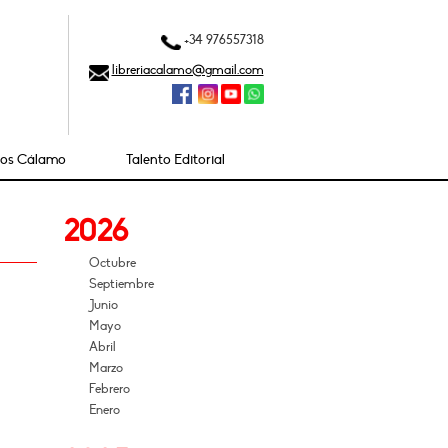
+34 976557318
libreriacalamo@gmail.com
ios Cálamo
Talento Editorial
2026
Octubre
Septiembre
Junio
Mayo
Abril
Marzo
Febrero
Enero