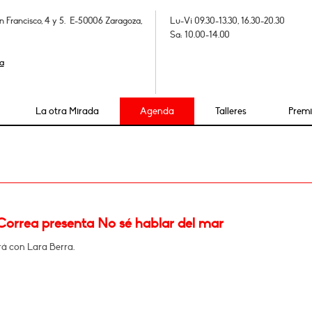
n Francisco, 4 y 5. E-50006 Zaragoza,
Lu-Vi 09.30-13.30, 16.30-20.30
Sa: 10.00-14.00
a
La otra Mirada
Agenda
Talleres
Prem
 Correa presenta No sé hablar del mar
á con Lara Berra.