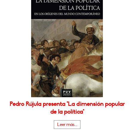
Pedro Rújula presenta "La dimensión popular
de la política"
Leer más...