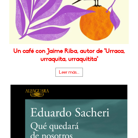
Un café con Jaime Riba, autor de "Urraca,
urraquita, urraquitita"
Leer más...