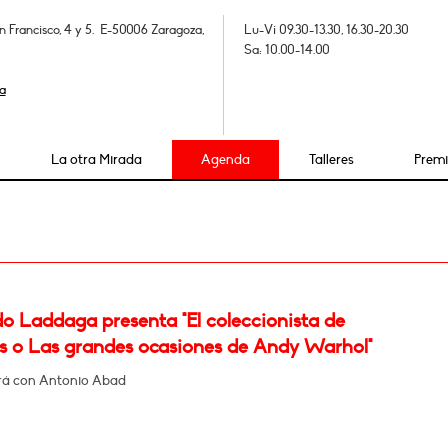
n Francisco, 4 y 5. E-50006 Zaragoza,
Lu-Vi 09.30-13.30, 16.30-20.30
Sa: 10.00-14.00
a
La otra Mirada
Agenda
Talleres
Prem
o Laddaga presenta "El coleccionista de
s o Las grandes ocasiones de Andy Warhol"
rá con Antonio Abad