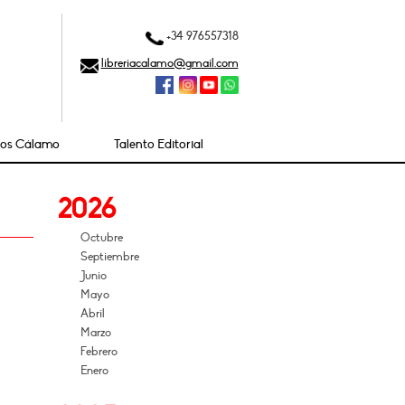
+34 976557318
libreriacalamo@gmail.com
ios Cálamo
Talento Editorial
2026
Octubre
Septiembre
Junio
Mayo
Abril
Marzo
Febrero
Enero