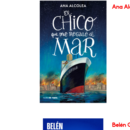
Ana Alc
Belén G