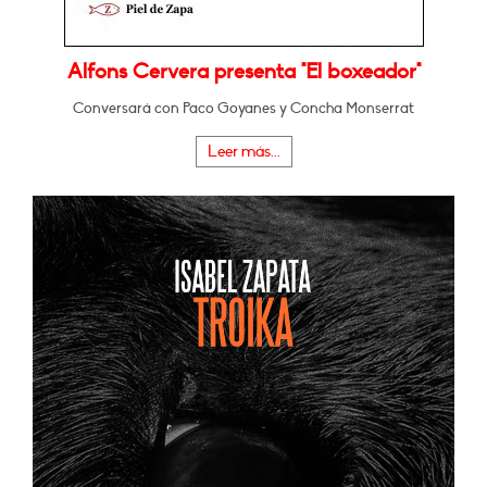
Alfons Cervera presenta "El boxeador"
Conversará con Paco Goyanes y Concha Monserrat
Leer más...