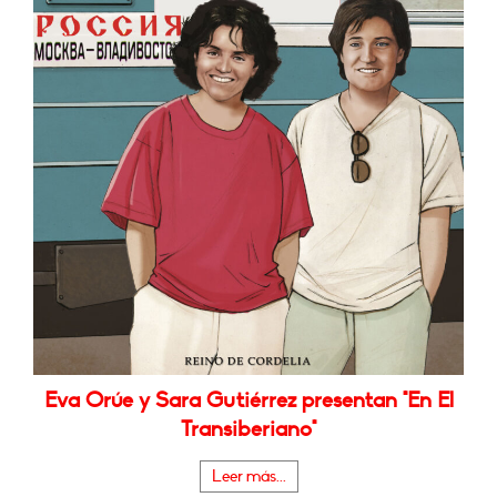
Eva Orúe y Sara Gutiérrez presentan "En El
Transiberiano"
Leer más...