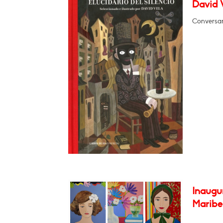
David V
Conversar
Inaugur
Maribel