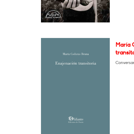
María 
transit
Conversar