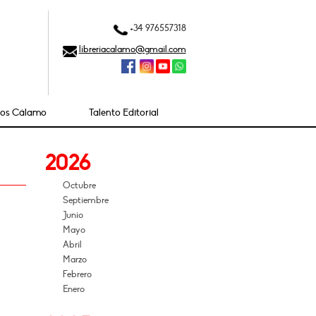
+34 976557318
libreriacalamo@gmail.com
ios Cálamo
Talento Editorial
2026
Octubre
Septiembre
Junio
Mayo
Abril
Marzo
Febrero
Enero