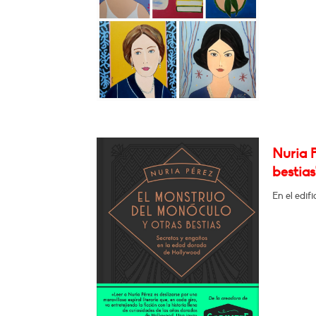
Nuria P
bestias
En el edif