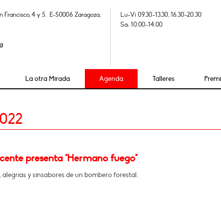
n Francisco, 4 y 5. E-50006 Zaragoza,
Lu-Vi 09.30-13.30, 16.30-20.30
Sa: 10.00-14.00
a
La otra Mirada
Agenda
Talleres
Prem
2022
icente presenta "Hermano fuego"
 alegrías y sinsabores de un bombero forestal.