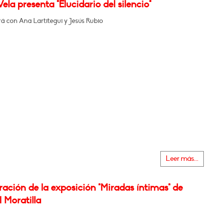
ela presenta "Elucidario del silencio"
á con Ana Lartitegui y Jesús Rubio
Leer más...
ación de la exposición "Miradas íntimas" de
 Moratilla