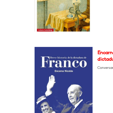
Encarna
dictad
Conversar