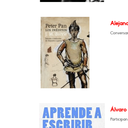
Alejand
Conversar
Álvaro 
Participa