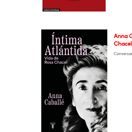
Anna C
Chacel
Conversa