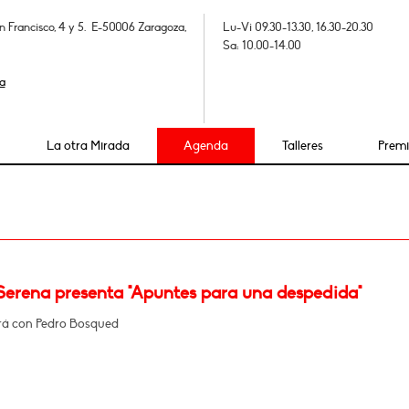
n Francisco, 4 y 5. E-50006 Zaragoza,
Lu-Vi 09.30-13.30, 16.30-20.30
Sa: 10.00-14.00
a
La otra Mirada
Agenda
Talleres
Prem
 Serena presenta "Apuntes para una despedida"
á con Pedro Bosqued