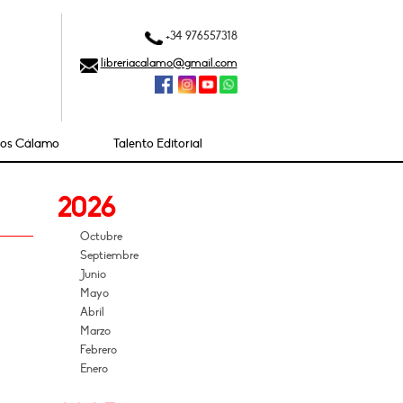
+34 976557318
libreriacalamo@gmail.com
ios Cálamo
Talento Editorial
2026
Octubre
Septiembre
Junio
Mayo
Abril
Marzo
Febrero
Enero