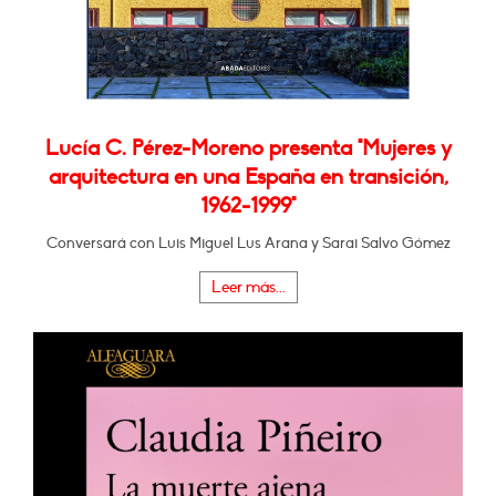
Lucía C. Pérez-Moreno presenta "Mujeres y
arquitectura en una España en transición,
1962-1999"
Conversará con Luis Miguel Lus Arana y Sarai Salvo Gómez
Leer más...