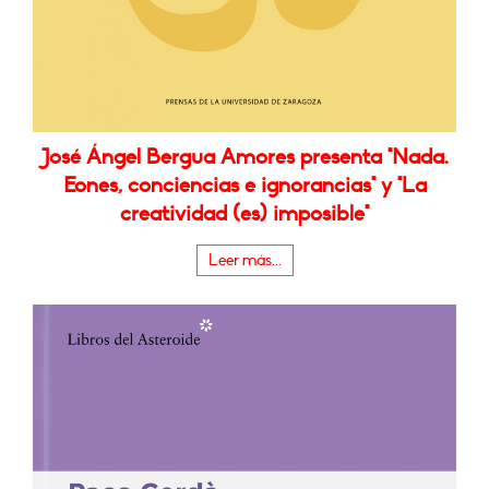
José Ángel Bergua Amores presenta "Nada.
Eones, conciencias e ignorancias" y "La
creatividad (es) imposible"
Leer más...