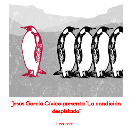
Jesús García Cívico presenta "La condición
despistada"
Leer más...