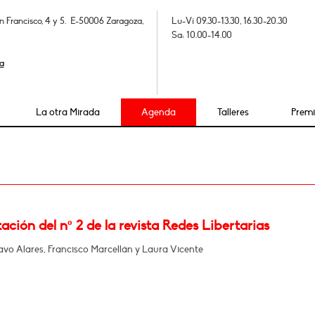
n Francisco, 4 y 5. E-50006 Zaragoza,
Lu-Vi 09.30-13.30, 16.30-20.30
Sa: 10.00-14.00
a
La otra Mirada
Agenda
Talleres
Prem
ación del nº 2 de la revista Redes Libertarias
vo Alares, Francisco Marcellán y Laura Vicente