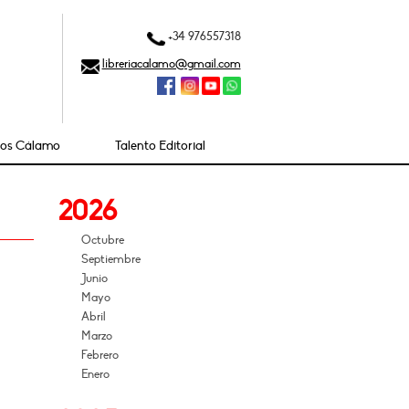
+34 976557318
libreriacalamo@gmail.com
ios Cálamo
Talento Editorial
2026
Octubre
Septiembre
Junio
Mayo
Abril
Marzo
Febrero
Enero