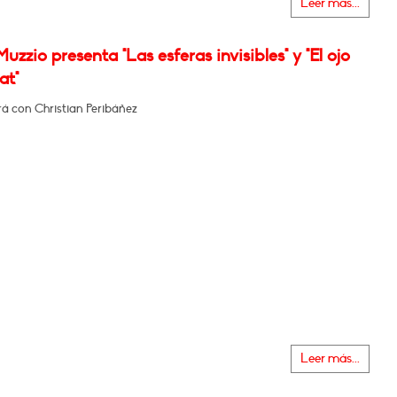
Leer más...
uzzio presenta "Las esferas invisibles" y "El ojo
at"
á con Christian Peribáñez
Leer más...