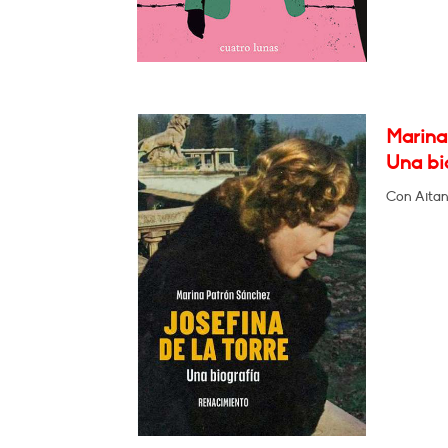
Marina 
Una bi
Con Aitan