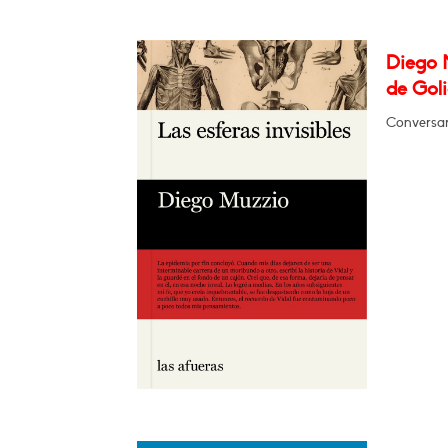
Diego M
de Goli
Conversar