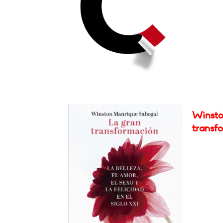
Winsto
transf