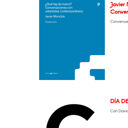
Javier
Conver
Conversa
DÍA D
Con David