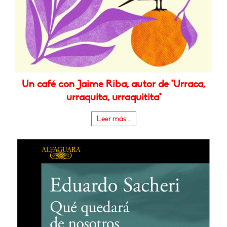
Un café con Jaime Riba, autor de "Urraca,
urraquita, urraquitita"
Leer más...