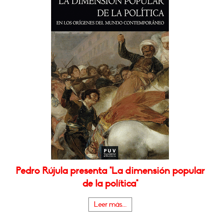
Pedro Rújula presenta "La dimensión popular
de la política"
Leer más...