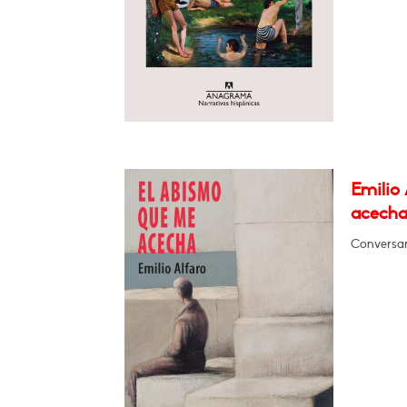
Emilio
acecha
Conversa