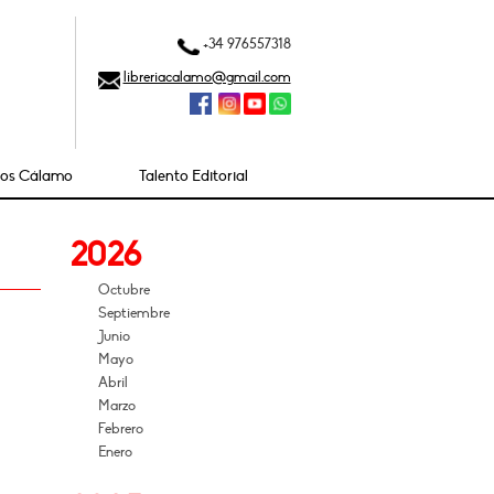
+34 976557318
libreriacalamo@gmail.com
ios Cálamo
Talento Editorial
2026
Octubre
Septiembre
Junio
Mayo
Abril
Marzo
Febrero
Enero