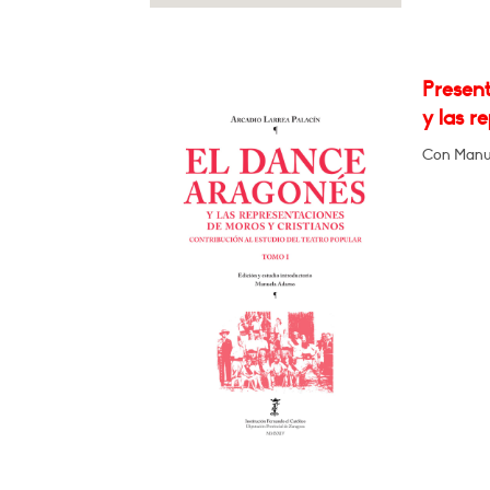
Present
y las r
Con Manue