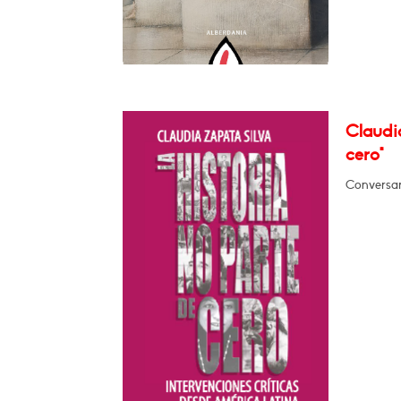
Claudia
cero"
Conversar