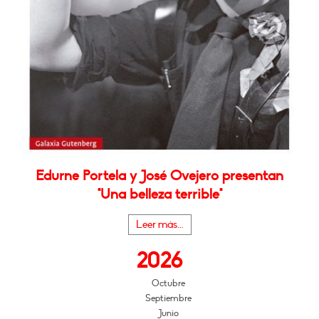
Edurne Portela y José Ovejero presentan
"Una belleza terrible"
Leer más...
2026
Octubre
Septiembre
Junio