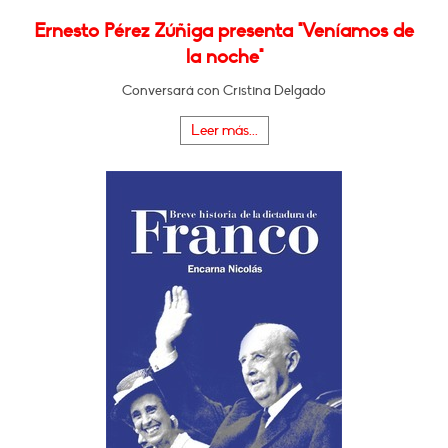
Ernesto Pérez Zúñiga presenta "Veníamos de
la noche"
Conversará con Cristina Delgado
Leer más...