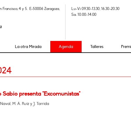
n Francisco, 4 y 5. E-50006 Zaragoza,
Lu-Vi 09.30-13.30, 16.30-20.30
Sa: 10.00-14.00
a
La otra Mirada
Agenda
Talleres
Prem
024
o Sabio presenta "Excomunistas"
Naval, M. Á. Ruiz y J. Tarrida