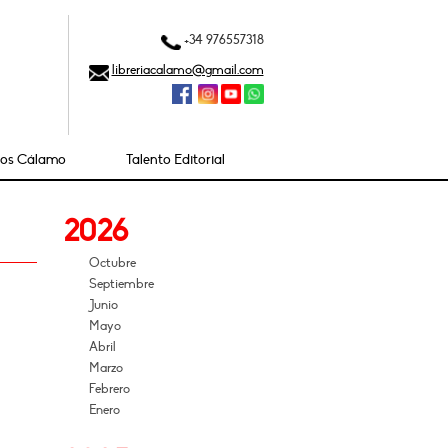
+34 976557318
libreriacalamo@gmail.com
ios Cálamo
Talento Editorial
2026
Octubre
Septiembre
Junio
Mayo
Abril
Marzo
Febrero
Enero