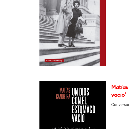
Matías
vacío"
Conversar