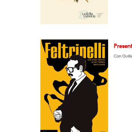
Present
Con Guill