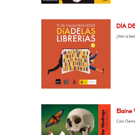
DÍA D
¡Ven a leer
Elaine 
Con Gemma