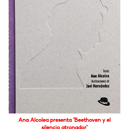
Ana Alcolea presenta "Beethoven y el
silencio atronador"