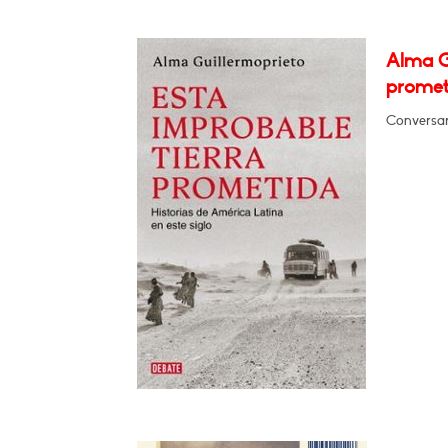
Alma G
promet
Conversar