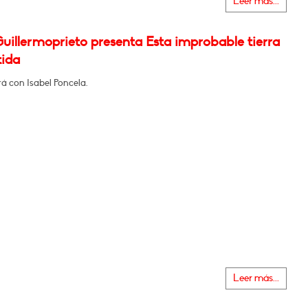
Leer más...
uillermoprieto presenta Esta improbable tierra
ida
á con Isabel Poncela.
Leer más...