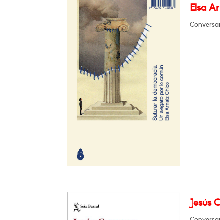
Elsa A
Conversar
Jesús C
Conversar