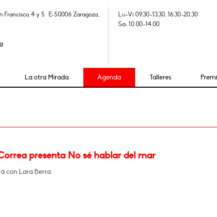
n Francisco, 4 y 5. E-50006 Zaragoza,
Lu-Vi 09.30-13.30, 16.30-20.30
Sa: 10.00-14.00
a
La otra Mirada
Agenda
Talleres
Prem
 Correa presenta No sé hablar del mar
á con Lara Berra.