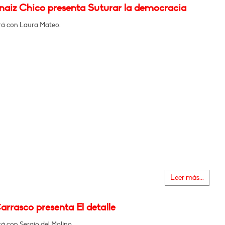
rnaiz Chico presenta Suturar la democracia
á con Laura Mateo.
Leer más...
arrasco presenta El detalle
á con Sergio del Molino.