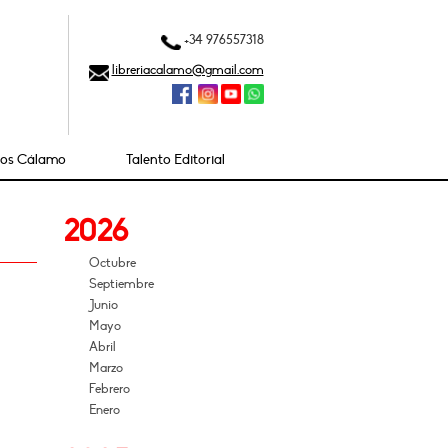
+34 976557318
libreriacalamo@gmail.com
ios Cálamo
Talento Editorial
2026
Octubre
Septiembre
Junio
Mayo
Abril
Marzo
Febrero
Enero