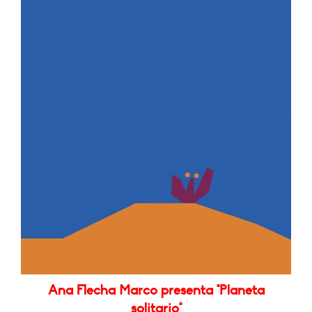
Ana Flecha Marco presenta "Planeta
solitario"