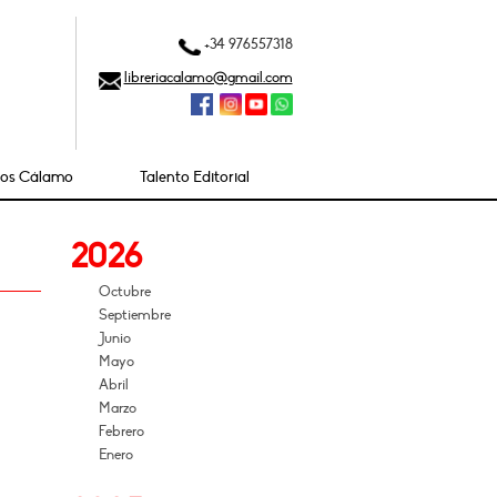
+34 976557318
libreriacalamo@gmail.com
ios Cálamo
Talento Editorial
2026
Octubre
Septiembre
Junio
Mayo
Abril
Marzo
Febrero
Enero