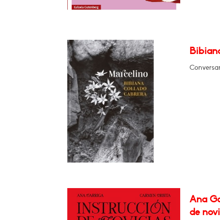
Bibian
Conversar
Ana Ga
de novi