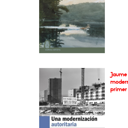
Jaume 
moderni
primer