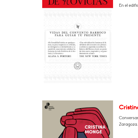
En el edif
Cristi
Conversará
Zaragoza.