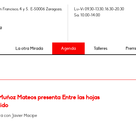
n Francisco, 4 y 5. E-50006 Zaragoza,
Lu-Vi 09.30-13.30, 16.30-20.30
Sa: 10.00-14.00
a
La otra Mirada
Agenda
Talleres
Prem
Muñoz Mateos presenta Entre las hojas
ido
á con Javier Macipe