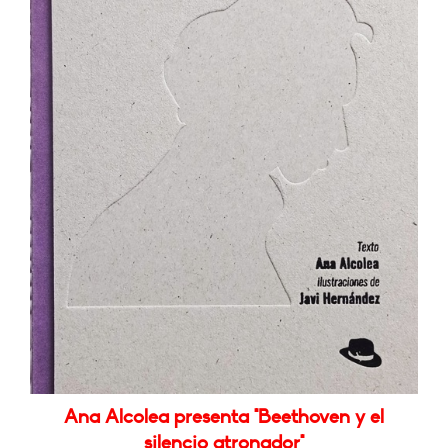
Ana Alcolea presenta "Beethoven y el
silencio atronador"