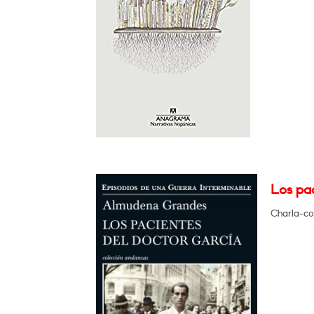
Los pac
Charla-col