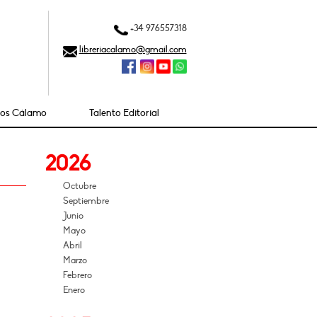
+34 976557318
libreriacalamo@gmail.com
ios Cálamo
Talento Editorial
2026
Octubre
Septiembre
Junio
Mayo
Abril
Marzo
Febrero
Enero