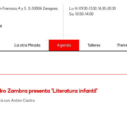
n Francisco, 4 y 5. E-50006 Zaragoza,
Lu-Vi 09.30-13.30, 16.30-20.30
Sa: 10.00-14.00
a
La otra Mirada
Agenda
Talleres
Prem
ro Zambra presenta "Literatura infantil"
á con Antón Castro