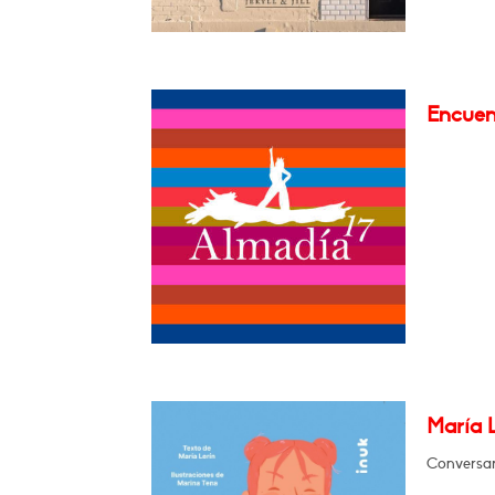
Encuen
María L
Conversará