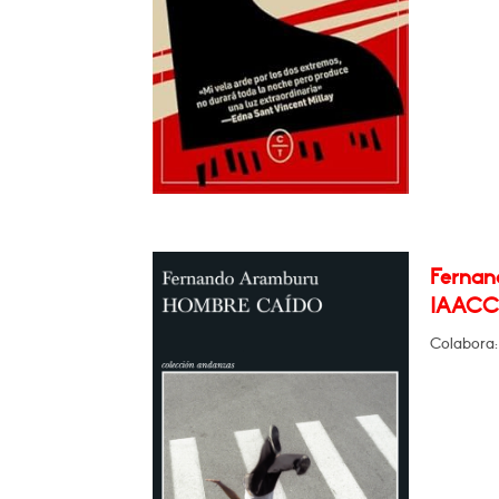
Fernan
IAACC 
Colabora: