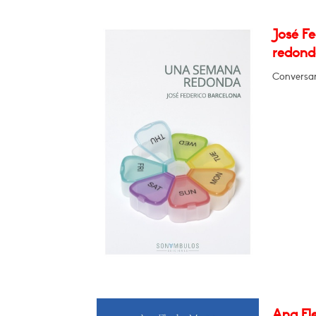
José F
redond
Conversar
Ana Fle