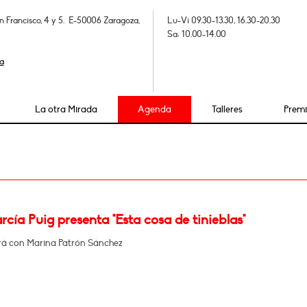
n Francisco, 4 y 5. E-50006 Zaragoza,
Lu-Vi 09.30-13.30, 16.30-20.30
Sa: 10.00-14.00
a
La otra Mirada
Agenda
Talleres
Prem
cía Puig presenta "Esta cosa de tinieblas"
á con Marina Patrón Sánchez