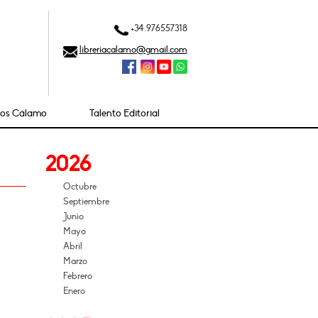
+34 976557318
libreriacalamo@gmail.com
ios Cálamo
Talento Editorial
2026
Octubre
Septiembre
Junio
Mayo
Abril
Marzo
Febrero
Enero