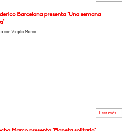
ederico Barcelona presenta "Una semana
a"
á con Virgilio Marco
Leer más...
cha Marco presenta "Planeta solitario"