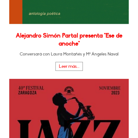
Alejandro Simón Partal presenta "Ese de
anoche"
Conversará con Laura Montañés y Mª Ángeles Naval
Leer más...