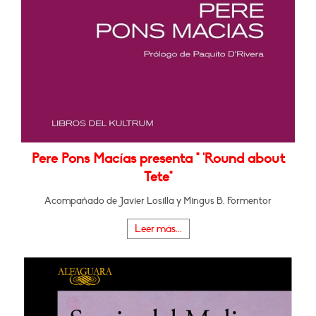
Pere Pons Macías presenta " 'Round about
Tete"
Acompañado de Javier Losilla y Mingus B. Formentor
Leer más...