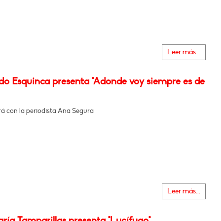
Leer más...
do Esquinca presenta "Adonde voy siempre es de
á con la periodista Ana Segura
Leer más...
ría Tamparillas presenta "Lucífugo"