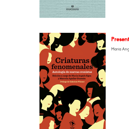
Presen
María Ang