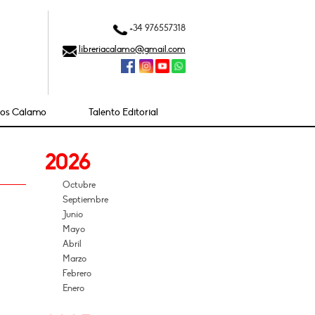
+34 976557318
libreriacalamo@gmail.com
ios Cálamo
Talento Editorial
2026
Octubre
Septiembre
Junio
Mayo
Abril
Marzo
Febrero
Enero