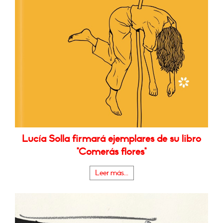
Lucía Solla firmará ejemplares de su libro
"Comerás flores"
Leer más...