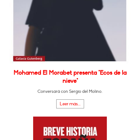
Mohamed El Morabet presenta "Ecos de la
nieve"
Conversará con Sergio del Molino.
Leer más...