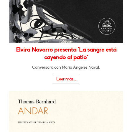
Elvira Navarro presenta "La sangre está
cayendo al patio"
Conversará con María Ángeles Naval.
Leer más...