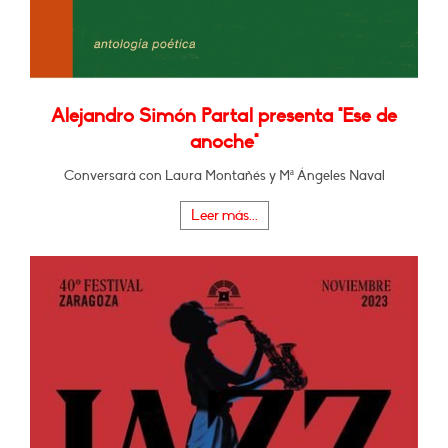
Alejandro Simón Partal presenta "Ese de
anoche"
Conversará con Laura Montañés y Mª Ángeles Naval
Leer más...