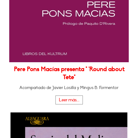
Pere Pons Macías presenta " 'Round about
Tete"
Acompañado de Javier Losilla y Mingus B. Formentor
Leer más...