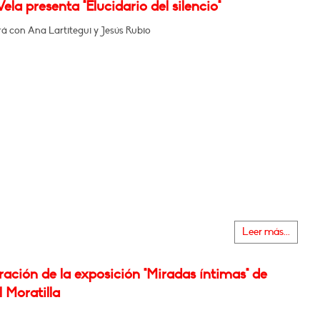
ela presenta "Elucidario del silencio"
á con Ana Lartitegui y Jesús Rubio
Leer más...
ación de la exposición "Miradas íntimas" de
 Moratilla