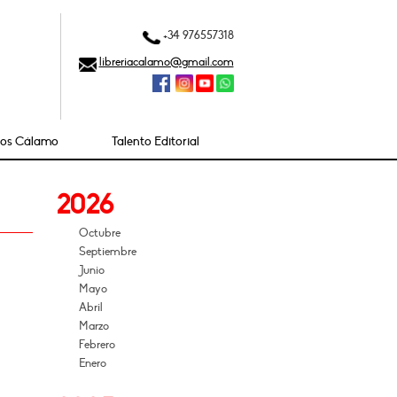
+34 976557318
libreriacalamo@gmail.com
ios Cálamo
Talento Editorial
2026
Octubre
Septiembre
Junio
Mayo
Abril
Marzo
Febrero
Enero