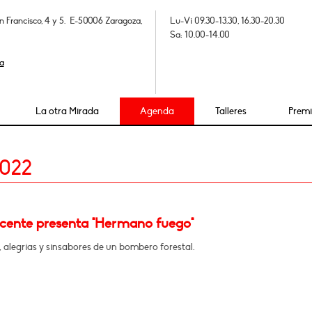
n Francisco, 4 y 5. E-50006 Zaragoza,
Lu-Vi 09.30-13.30, 16.30-20.30
Sa: 10.00-14.00
a
La otra Mirada
Agenda
Talleres
Prem
2022
icente presenta "Hermano fuego"
 alegrías y sinsabores de un bombero forestal.