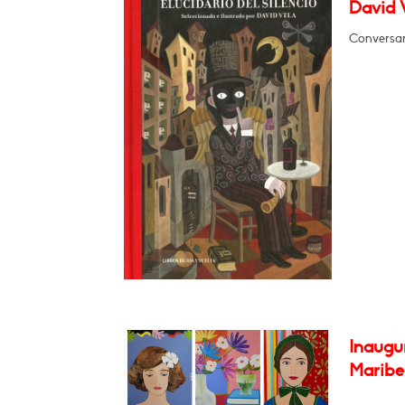
David V
Conversar
Inaugur
Maribel