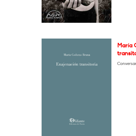
María 
transit
Conversar