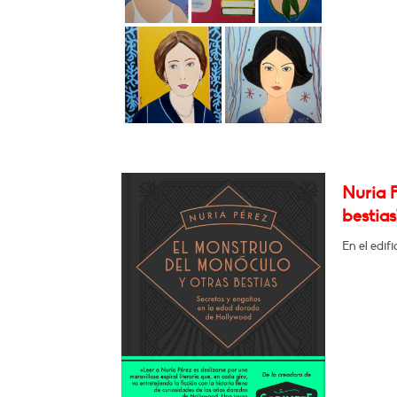
Nuria P
bestias
En el edif