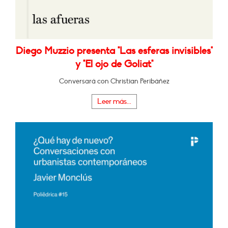
Diego Muzzio presenta "Las esferas invisibles"
y "El ojo de Goliat"
Conversará con Christian Peribáñez
Leer más...