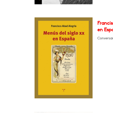
Francis
en Esp
Conversará