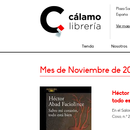
Plaza Sa
España
Ver map
Tienda
Nosotros
Mes de Noviembre de 2
Héctor
todo es
En el Saló
Coso, n.º 