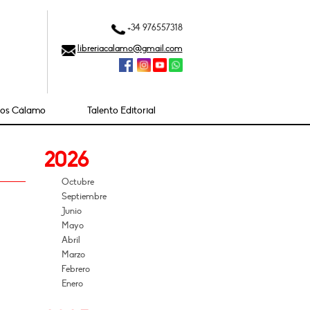
+34 976557318
libreriacalamo@gmail.com
ios Cálamo
Talento Editorial
2026
Octubre
Septiembre
Junio
Mayo
Abril
Marzo
Febrero
Enero