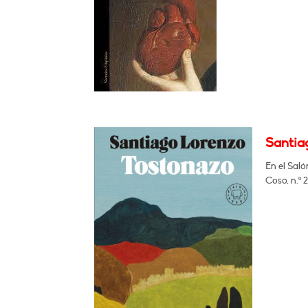
Santia
En el Saló
Coso, n.º 