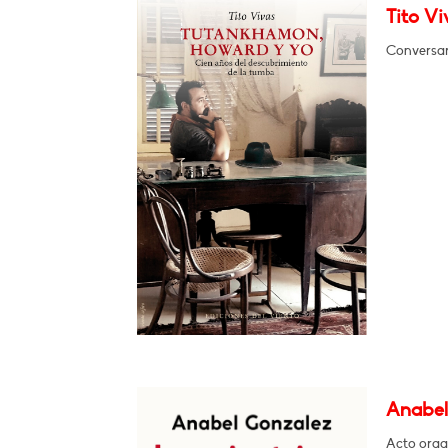
Tito V
Conversar
Anabel 
Acto orga